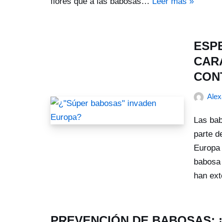
flores que a las babosas…
Leer más »
ESP
CARA
CON
Ale
Las bab
parte d
Europa 
babosa 
han ex
PREVENCIÓN DE BABOSAS: 