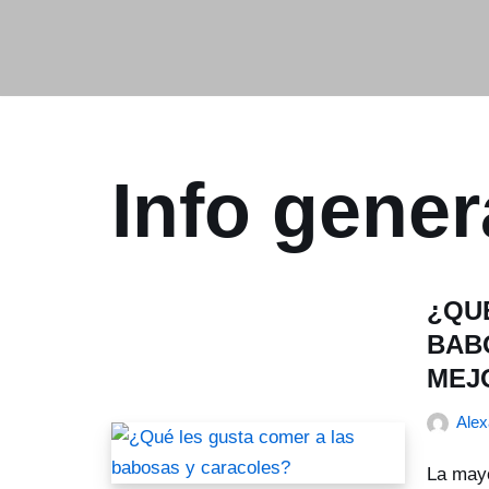
Info gener
¿QU
BAB
MEJ
Ale
La mayo