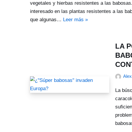
vegetales y hierbas resistentes a las babosas
interesado en las plantas resistentes a las b
que algunas…
Leer más »
LA 
BAB
CON
Ale
La búsq
caracol
suficie
problem
babosa