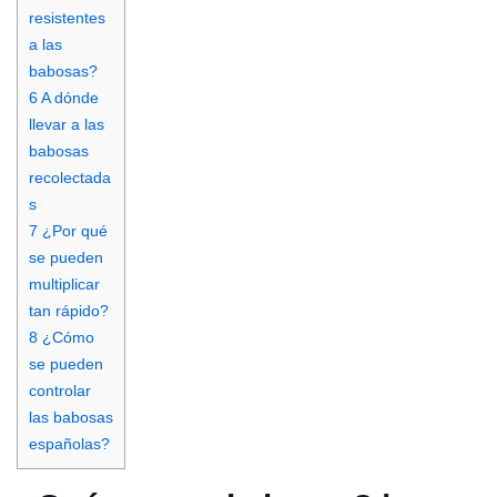
resistentes
a las
babosas?
6
A dónde
llevar a las
babosas
recolectada
s
7
¿Por qué
se pueden
multiplicar
tan rápido?
8
¿Cómo
se pueden
controlar
las babosas
españolas?