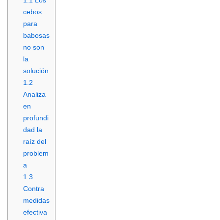
1.1
Los
cebos
para
babosas
no son
la
solución
1.2
Analiza
en
profundi
dad la
raíz del
problem
a
1.3
Contra
medidas
efectiva